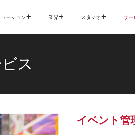
リューション
業界
スタジオ
サー
ービス
イベント管